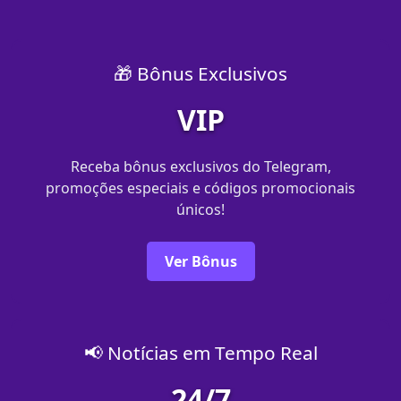
🎁 Bônus Exclusivos
VIP
Receba bônus exclusivos do Telegram,
promoções especiais e códigos promocionais
únicos!
Ver Bônus
📢 Notícias em Tempo Real
24/7