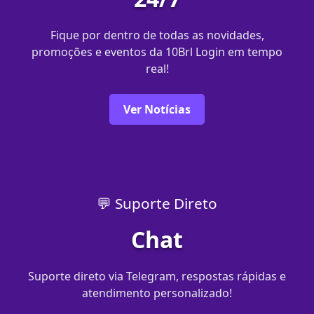
Fique por dentro de todas as novidades,
promoções e eventos da 10Brl Login em tempo
real!
Ver Notícias
💬 Suporte Direto
Chat
Suporte direto via Telegram, respostas rápidas e
atendimento personalizado!