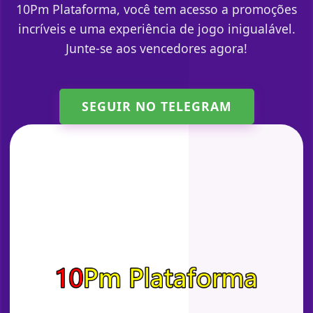
10Pm Plataforma, você tem acesso a promoções
incríveis e uma experiência de jogo inigualável.
Junte-se aos vencedores agora!
SEGUIR NO TELEGRAM