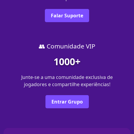
Falar Suporte
👥 Comunidade VIP
1000+
Junte-se a uma comunidade exclusiva de
jogadores e compartilhe experiências!
Entrar Grupo