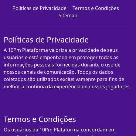
Políticas de Privacidade
Termos e Condições
Sitemap
Políticas de Privacidade
A 10Pm Plataforma valoriza a privacidade de seus
usuários e está empenhada em proteger todas as
informações pessoais fornecidas durante o uso de
nossos canais de comunicação. Todos os dados
coletados são utilizados exclusivamente para fins de
melhoria contínua da experiência de nossos jogadores.
Termos e Condições
Os usuários da 10Pm Plataforma concordam em