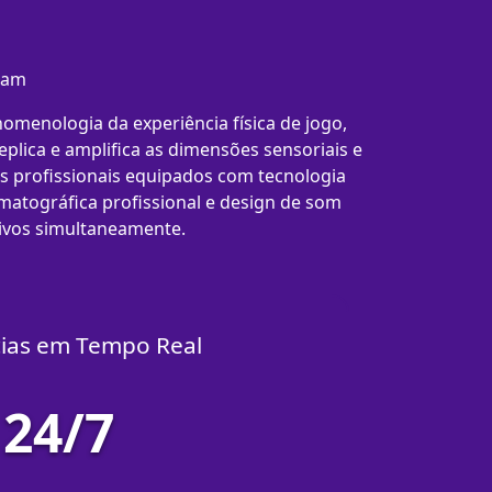
ram
nomenologia da experiência física de jogo,
plica e amplifica as dimensões sensoriais e
os profissionais equipados com tecnologia
matográfica profissional e design de som
tivos simultaneamente.
cias em Tempo Real
24/7