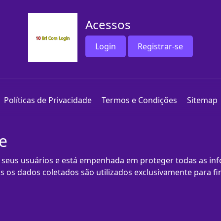
Acessos
Login
Registrar-se
Políticas de Privacidade
Termos e Condições
Sitemap
de
de seus usuários e está empenhada em proteger todas as in
 os dados coletados são utilizados exclusivamente para fi