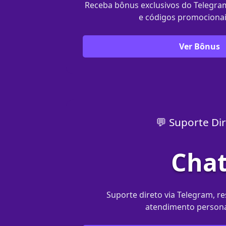
Receba bônus exclusivos do Telegra
e códigos promocionai
Ver Bônus
💬 Suporte Di
Cha
Suporte direto via Telegram, r
atendimento persona