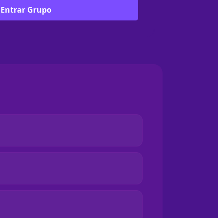
Entrar Grupo