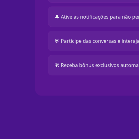
🔔 Ative as notificações para não p
💬 Participe das conversas e interaj
🎁 Receba bônus exclusivos autom