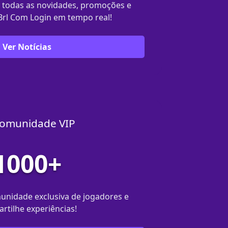
e todas as novidades, promoções e
Brl Com Login em tempo real!
Ver Notícias
Comunidade VIP
1000+
unidade exclusiva de jogadores e
rtilhe experiências!