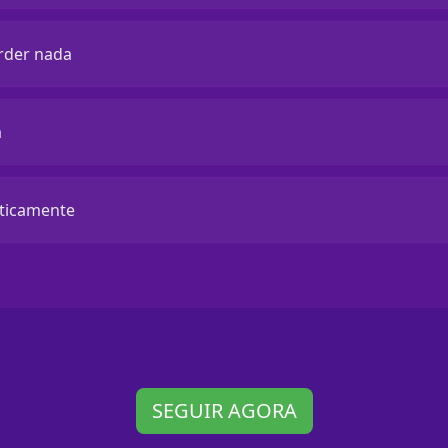
erder nada
a
aticamente
SEGUIR AGORA