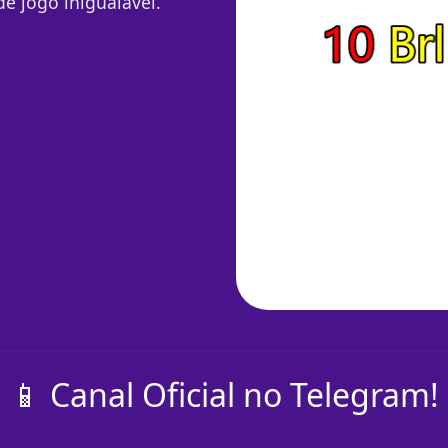
e jogo inigualável.
📱 Canal Oficial no Telegram!