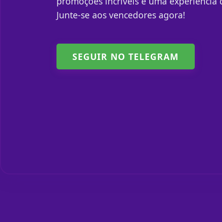
promoções incríveis e uma experiência d
Junte-se aos vencedores agora!
SEGUIR NO TELEGRAM