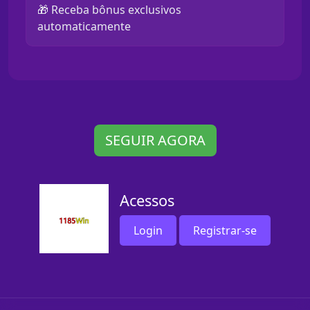
🎁 Receba bônus exclusivos
automaticamente
SEGUIR AGORA
Acessos
Login
Registrar-se