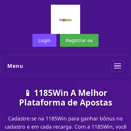
Login
Registrar-se
Menu
📱 1185Win A Melhor
Plataforma de Apostas
Cadastre-se na 1185Win para ganhar bônus no
cadastro e em cada recarga. Com a 1185Win, você