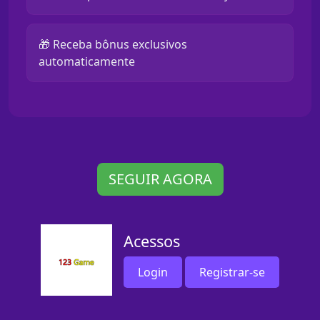
🎁 Receba bônus exclusivos
automaticamente
SEGUIR AGORA
Acessos
Login
Registrar-se