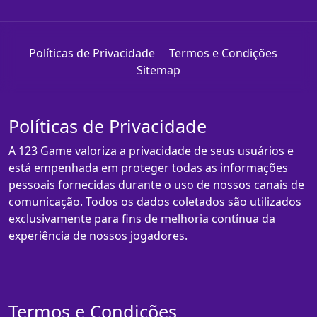
Políticas de Privacidade
Termos e Condições
Sitemap
Políticas de Privacidade
A 123 Game valoriza a privacidade de seus usuários e
está empenhada em proteger todas as informações
pessoais fornecidas durante o uso de nossos canais de
comunicação. Todos os dados coletados são utilizados
exclusivamente para fins de melhoria contínua da
experiência de nossos jogadores.
Termos e Condições