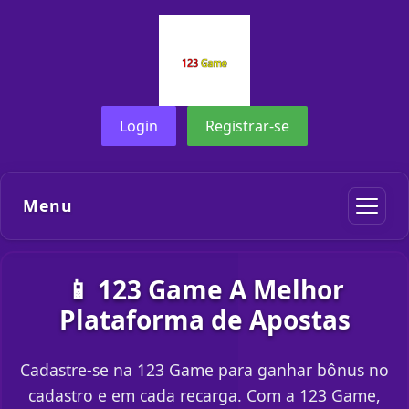
Login
Registrar-se
Menu
📱 123 Game A Melhor
Plataforma de Apostas
Cadastre-se na 123 Game para ganhar bônus no
cadastro e em cada recarga. Com a 123 Game,