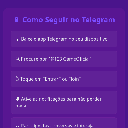
📱 Como Seguir no Telegram
📱 Baixe o app Telegram no seu dispositivo
🔍 Procure por "@123 GameOficial"
👆 Toque em "Entrar" ou "Join"
🔔 Ative as notificações para não perder
nada
💬 Participe das conversas e interaja