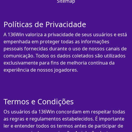
Sitemap
Políticas de Privacidade
A 136Win valoriza a privacidade de seus usuários e está
empenhada em proteger todas as informações
pessoais fornecidas durante o uso de nossos canais de
comunicação. Todos os dados coletados são utilizados
exclusivamente para fins de melhoria contínua da
experiência de nossos jogadores.
Termos e Condições
Os usuários da 136Win concordam em respeitar todas
as regras e regulamentos estabelecidos. É importante
ler e entender todos os termos antes de participar de