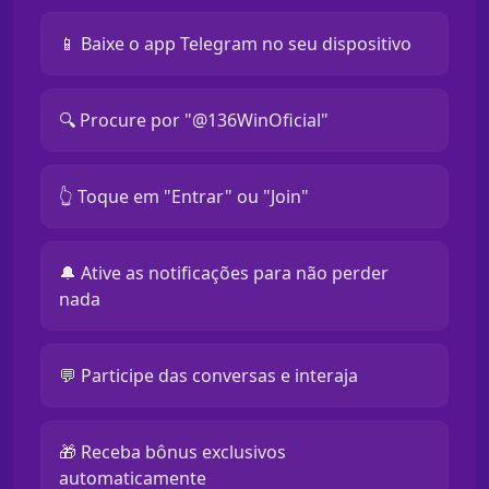
📱 Baixe o app Telegram no seu dispositivo
🔍 Procure por "@136WinOficial"
👆 Toque em "Entrar" ou "Join"
🔔 Ative as notificações para não perder
nada
💬 Participe das conversas e interaja
🎁 Receba bônus exclusivos
automaticamente