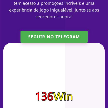
tem acesso a promoções incríveis e uma
experiência de jogo inigualável. Junte-se aos
vencedores agora!
SEGUIR NO TELEGRAM