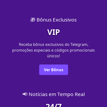
🎁 Bônus Exclusivos
VIP
Receba bônus exclusivos do Telegram,
promoções especiais e códigos promocionais
únicos!
Ver Bônus
📢 Notícias em Tempo Real
24/7