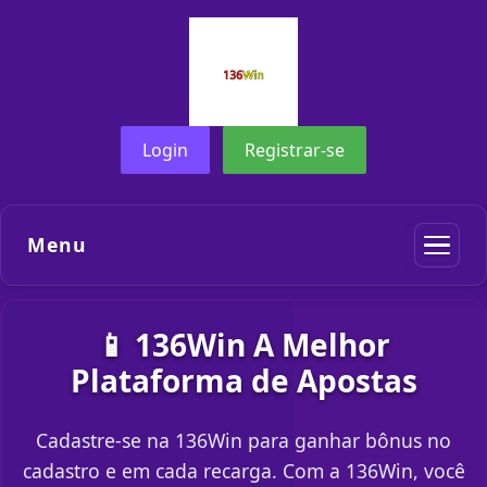
Login
Registrar-se
Menu
📱 136Win A Melhor
Plataforma de Apostas
Cadastre-se na 136Win para ganhar bônus no
cadastro e em cada recarga. Com a 136Win, você