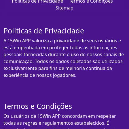
Políticas de Privacidade
Termos e Condições
Sitemap
Políticas de Privacidade
A 15Win APP valoriza a privacidade de seus usuários e
está empenhada em proteger todas as informações
pessoais fornecidas durante o uso de nossos canais de
comunicação. Todos os dados coletados são utilizados
exclusivamente para fins de melhoria contínua da
experiência de nossos jogadores.
Termos e Condições
Os usuários da 15Win APP concordam em respeitar
todas as regras e regulamentos estabelecidos. É