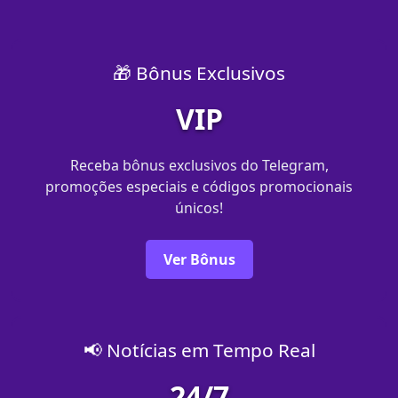
🎁 Bônus Exclusivos
VIP
Receba bônus exclusivos do Telegram,
promoções especiais e códigos promocionais
únicos!
Ver Bônus
📢 Notícias em Tempo Real
24/7