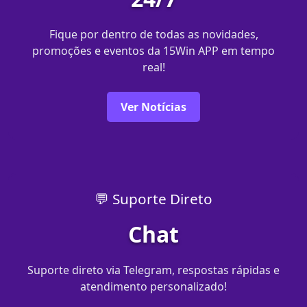
Fique por dentro de todas as novidades,
promoções e eventos da 15Win APP em tempo
real!
Ver Notícias
💬 Suporte Direto
Chat
Suporte direto via Telegram, respostas rápidas e
atendimento personalizado!