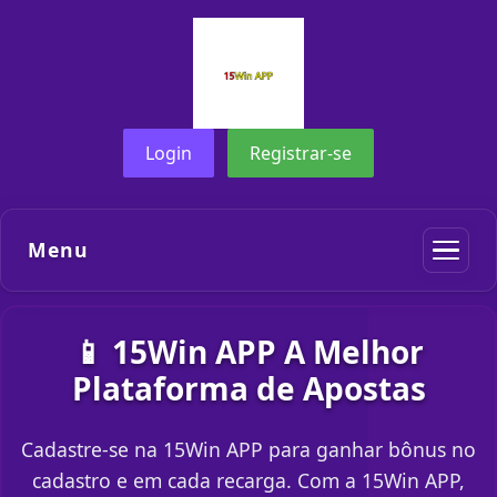
Login
Registrar-se
Menu
📱 15Win APP A Melhor
Plataforma de Apostas
Cadastre-se na 15Win APP para ganhar bônus no
cadastro e em cada recarga. Com a 15Win APP,