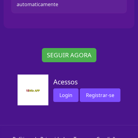
automaticamente
SEGUIR AGORA
Acessos
Login
Registrar-se