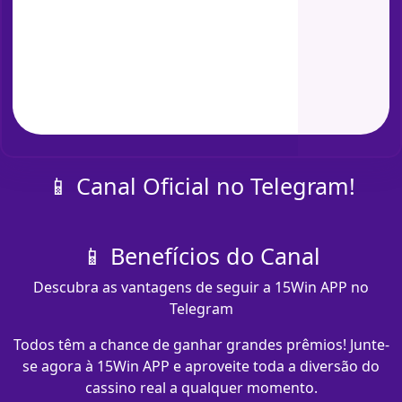
📱 Canal Oficial no Telegram!
📱 Benefícios do Canal
Descubra as vantagens de seguir a 15Win APP no
Telegram
Todos têm a chance de ganhar grandes prêmios! Junte-
se agora à 15Win APP e aproveite toda a diversão do
cassino real a qualquer momento.