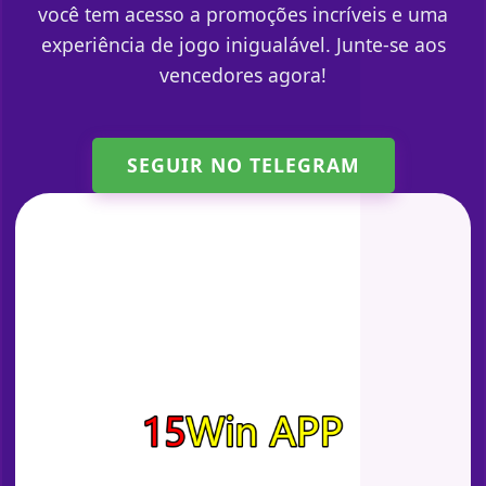
você tem acesso a promoções incríveis e uma
experiência de jogo inigualável. Junte-se aos
vencedores agora!
SEGUIR NO TELEGRAM