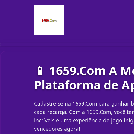
📱 1659.Com A M
Plataforma de A
Cadastre-se na 1659.Com para ganhar 
cada recarga. Com a 1659.Com, você t
incríveis e uma experiência de jogo inig
vencedores agora!