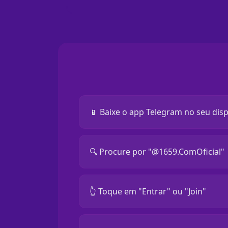
📱 Baixe o app Telegram no seu disp
🔍 Procure por "@1659.ComOficial"
👆 Toque em "Entrar" ou "Join"