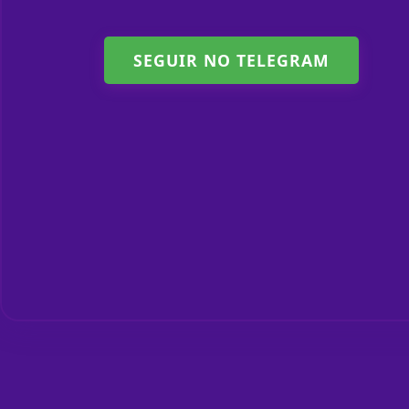
SEGUIR NO TELEGRAM