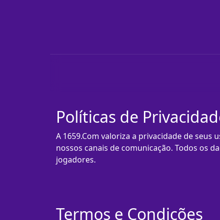
Políticas de Privacida
A 1659.Com valoriza a privacidade de seus 
nossos canais de comunicação. Todos os dad
jogadores.
Termos e Condições