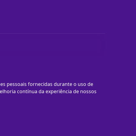
es pessoais fornecidas durante o uso de
elhoria contínua da experiência de nossos