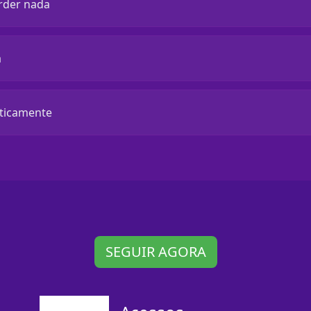
erder nada
a
aticamente
SEGUIR AGORA