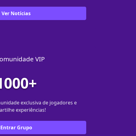
Ver Notícias
Comunidade VIP
1000+
unidade exclusiva de jogadores e
rtilhe experiências!
Entrar Grupo