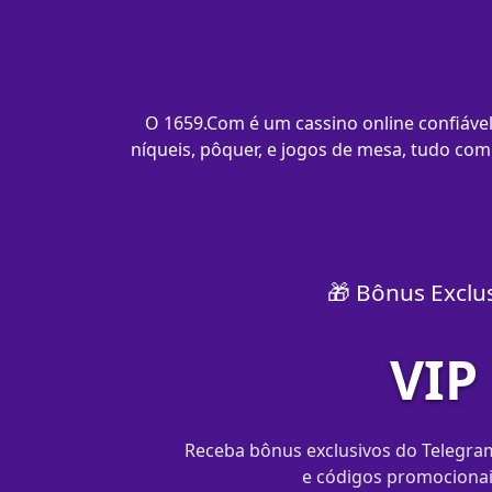
O 1659.Com é um cassino online confiável
níqueis, pôquer, e jogos de mesa, tudo com
🎁 Bônus Exclu
VIP
Receba bônus exclusivos do Telegra
e códigos promocionai