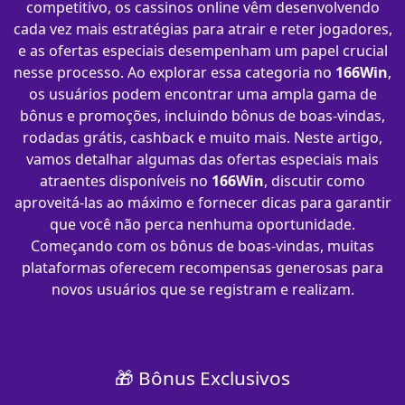
competitivo, os cassinos online vêm desenvolvendo
cada vez mais estratégias para atrair e reter jogadores,
e as ofertas especiais desempenham um papel crucial
nesse processo. Ao explorar essa categoria no
166Win
,
os usuários podem encontrar uma ampla gama de
bônus e promoções, incluindo bônus de boas-vindas,
rodadas grátis, cashback e muito mais. Neste artigo,
vamos detalhar algumas das ofertas especiais mais
atraentes disponíveis no
166Win
, discutir como
aproveitá-las ao máximo e fornecer dicas para garantir
que você não perca nenhuma oportunidade.
Começando com os bônus de boas-vindas, muitas
plataformas oferecem recompensas generosas para
novos usuários que se registram e realizam.
🎁 Bônus Exclusivos