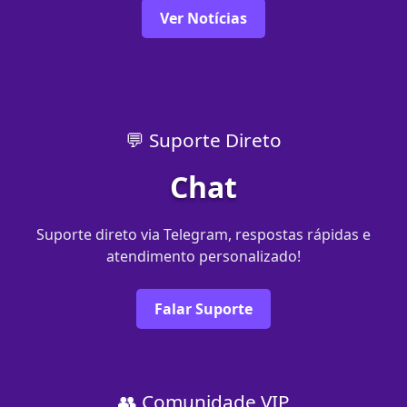
Ver Notícias
💬 Suporte Direto
Chat
Suporte direto via Telegram, respostas rápidas e
atendimento personalizado!
Falar Suporte
👥 Comunidade VIP