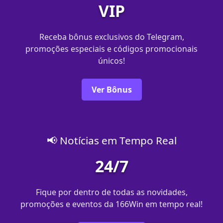
VIP
Receba bônus exclusivos do Telegram,
promoções especiais e códigos promocionais
únicos!
Ver Bônus
📢 Notícias em Tempo Real
24/7
Fique por dentro de todas as novidades,
promoções e eventos da 166Win em tempo real!