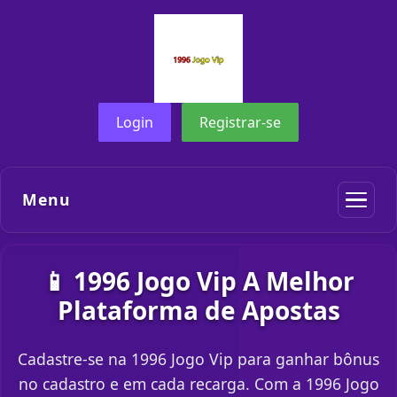
Login
Registrar-se
Menu
📱 1996 Jogo Vip A Melhor
Plataforma de Apostas
Cadastre-se na 1996 Jogo Vip para ganhar bônus
no cadastro e em cada recarga. Com a 1996 Jogo