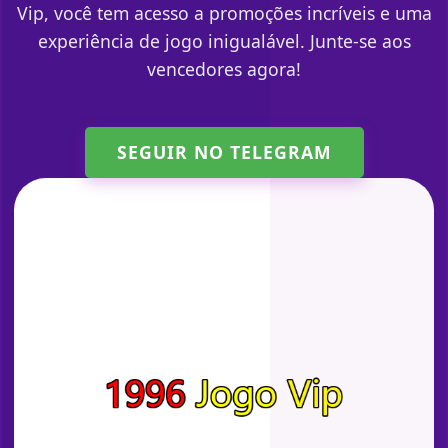
Vip, você tem acesso a promoções incríveis e uma
experiência de jogo inigualável. Junte-se aos
vencedores agora!
SEGUIR NO TELEGRAM