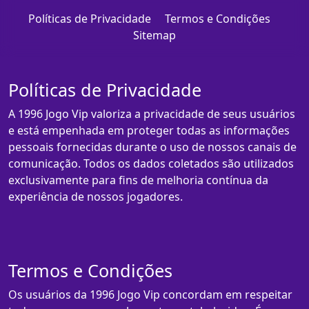
Políticas de Privacidade
Termos e Condições
Sitemap
Políticas de Privacidade
A 1996 Jogo Vip valoriza a privacidade de seus usuários
e está empenhada em proteger todas as informações
pessoais fornecidas durante o uso de nossos canais de
comunicação. Todos os dados coletados são utilizados
exclusivamente para fins de melhoria contínua da
experiência de nossos jogadores.
Termos e Condições
Os usuários da 1996 Jogo Vip concordam em respeitar