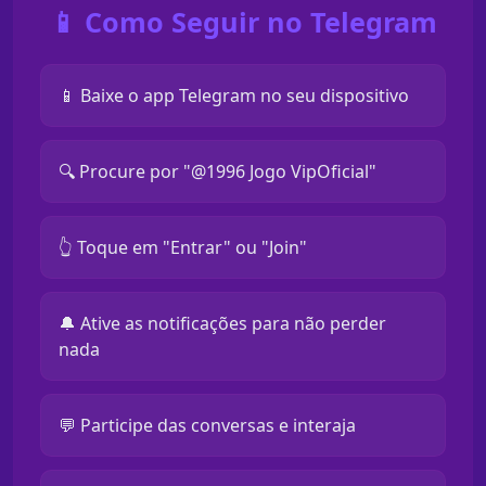
📱 Como Seguir no Telegram
📱 Baixe o app Telegram no seu dispositivo
🔍 Procure por "@1996 Jogo VipOficial"
👆 Toque em "Entrar" ou "Join"
🔔 Ative as notificações para não perder
nada
💬 Participe das conversas e interaja