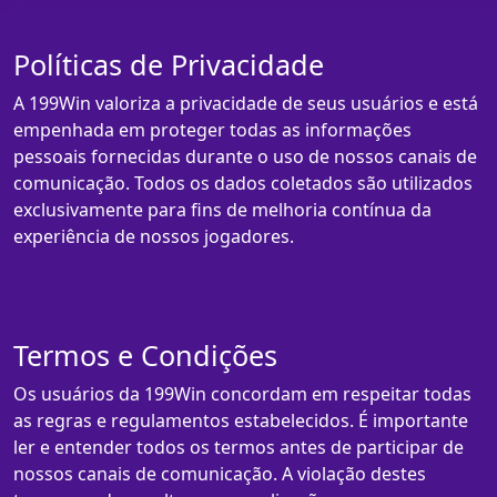
Políticas de Privacidade
A 199Win valoriza a privacidade de seus usuários e está
empenhada em proteger todas as informações
pessoais fornecidas durante o uso de nossos canais de
comunicação. Todos os dados coletados são utilizados
exclusivamente para fins de melhoria contínua da
experiência de nossos jogadores.
Termos e Condições
Os usuários da 199Win concordam em respeitar todas
as regras e regulamentos estabelecidos. É importante
ler e entender todos os termos antes de participar de
nossos canais de comunicação. A violação destes