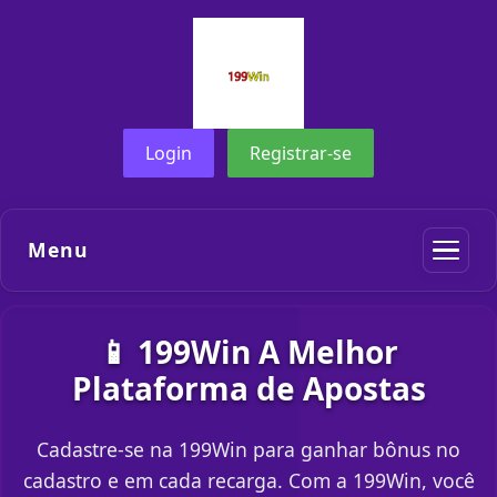
Login
Registrar-se
Menu
📱 199Win A Melhor
Plataforma de Apostas
Cadastre-se na 199Win para ganhar bônus no
cadastro e em cada recarga. Com a 199Win, você