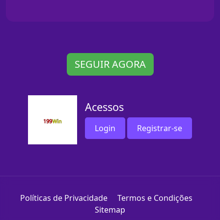
SEGUIR AGORA
Acessos
Login
Registrar-se
Políticas de Privacidade
Termos e Condições
Sitemap