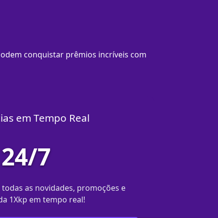
podem conquistar prêmios incríveis com
cias em Tempo Real
24/7
e todas as novidades, promoções e
da 1Xkp em tempo real!