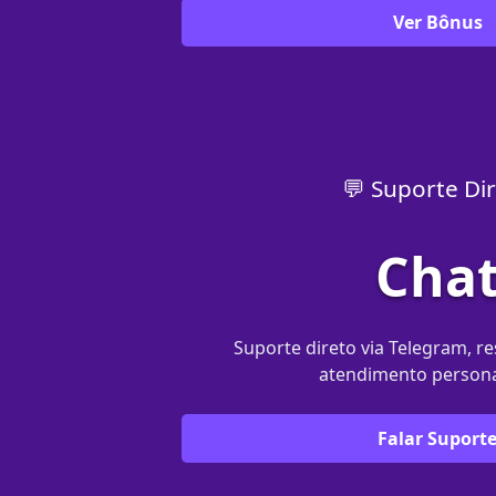
Ver Bônus
💬 Suporte Di
Cha
Suporte direto via Telegram, r
atendimento persona
Falar Suport