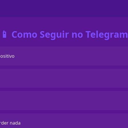
📱 Como Seguir no Telegram
ositivo
erder nada