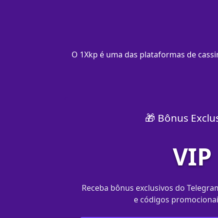
O 1Xkp é uma das plataformas de cassi
🎁 Bônus Exclu
VIP
Receba bônus exclusivos do Telegra
e códigos promocionai