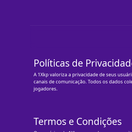
Políticas de Privacida
A 1Xkp valoriza a privacidade de seus usuá
canais de comunicação. Todos os dados cole
jogadores.
Termos e Condições