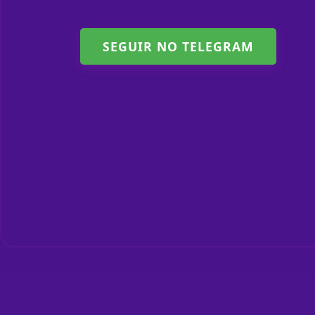
SEGUIR NO TELEGRAM