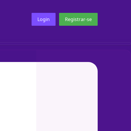
Login
Registrar-se