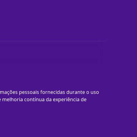
rmações pessoais fornecidas durante o uso
e melhoria contínua da experiência de