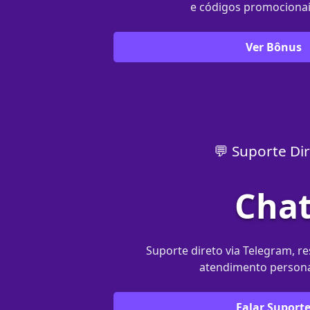
e códigos promocionai
Ver Bônus
💬 Suporte Di
Cha
Suporte direto via Telegram, r
atendimento persona
Falar Suport