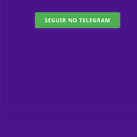
SEGUIR NO TELEGRAM