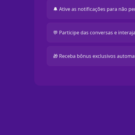
🔔 Ative as notificações para não p
💬 Participe das conversas e interaj
🎁 Receba bônus exclusivos autom