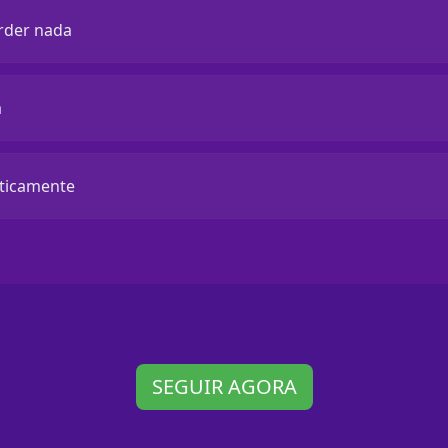
erder nada
a
aticamente
SEGUIR AGORA