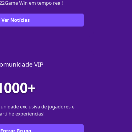
222Game Win em tempo real!
Ver Notícias
Comunidade VIP
1000+
unidade exclusiva de jogadores e
rtilhe experiências!
Entrar Grupo