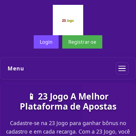
Login
Registrar-se
Menu
📱 23 Jogo A Melhor
Plataforma de Apostas
Cadastre-se na 23 Jogo para ganhar bônus no
cadastro e em cada recarga. Com a 23 Jogo, você