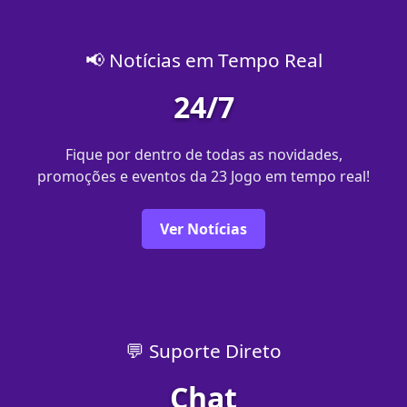
📢 Notícias em Tempo Real
24/7
Fique por dentro de todas as novidades,
promoções e eventos da 23 Jogo em tempo real!
Ver Notícias
💬 Suporte Direto
Chat