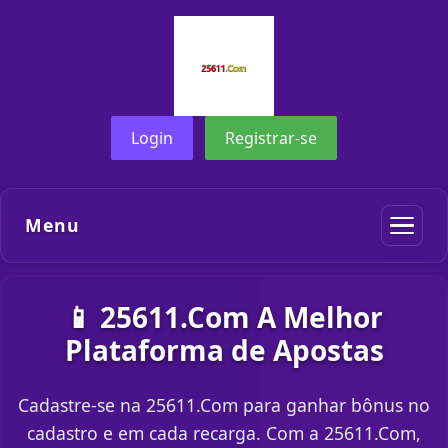
Login
Registrar-se
Menu
📱 25611.Com A Melhor
Plataforma de Apostas
Cadastre-se na 25611.Com para ganhar bônus no
cadastro e em cada recarga. Com a 25611.Com,