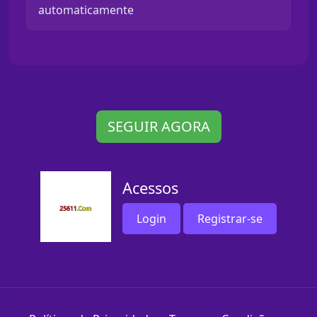
automaticamente
SEGUIR AGORA
Acessos
Login
Registrar-se