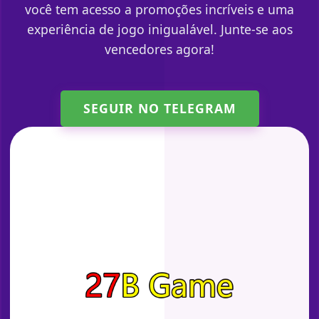
você tem acesso a promoções incríveis e uma
experiência de jogo inigualável. Junte-se aos
vencedores agora!
SEGUIR NO TELEGRAM