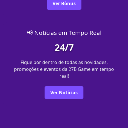
Ver Bônus
📢 Notícias em Tempo Real
24/7
Fique por dentro de todas as novidades,
promoções e eventos da 27B Game em tempo
real!
Ver Notícias