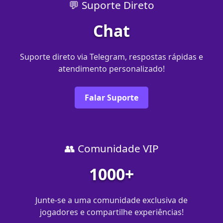
💬 Suporte Direto
Chat
Suporte direto via Telegram, respostas rápidas e
atendimento personalizado!
Falar Suporte
👥 Comunidade VIP
1000+
Junte-se a uma comunidade exclusiva de
jogadores e compartilhe experiências!