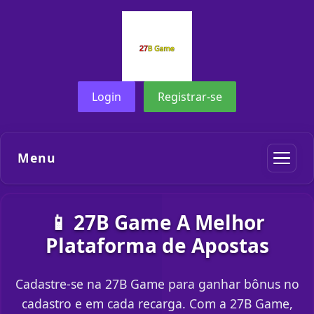
Login
Registrar-se
Menu
📱 27B Game A Melhor
Plataforma de Apostas
Cadastre-se na 27B Game para ganhar bônus no
cadastro e em cada recarga. Com a 27B Game,