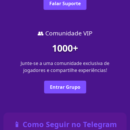
Falar Suporte
👥 Comunidade VIP
1000+
Junte-se a uma comunidade exclusiva de
jogadores e compartilhe experiências!
Entrar Grupo
📱 Como Seguir no Telegram