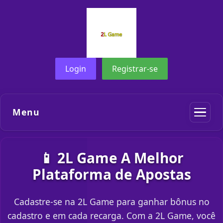
Login
Registrar-se
Menu
📱 2L Game A Melhor
Plataforma de Apostas
Cadastre-se na 2L Game para ganhar bônus no
cadastro e em cada recarga. Com a 2L Game, você