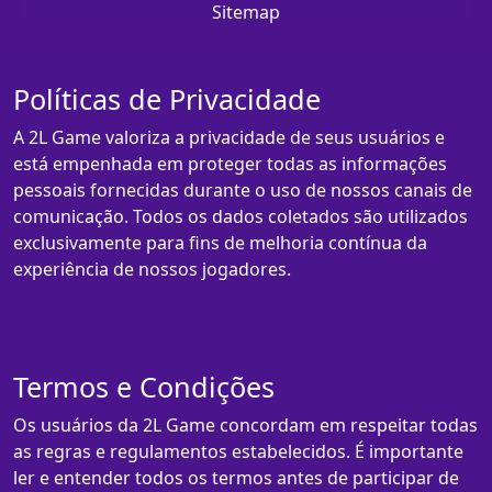
Sitemap
Políticas de Privacidade
A 2L Game valoriza a privacidade de seus usuários e
está empenhada em proteger todas as informações
pessoais fornecidas durante o uso de nossos canais de
comunicação. Todos os dados coletados são utilizados
exclusivamente para fins de melhoria contínua da
experiência de nossos jogadores.
Termos e Condições
Os usuários da 2L Game concordam em respeitar todas
as regras e regulamentos estabelecidos. É importante
ler e entender todos os termos antes de participar de