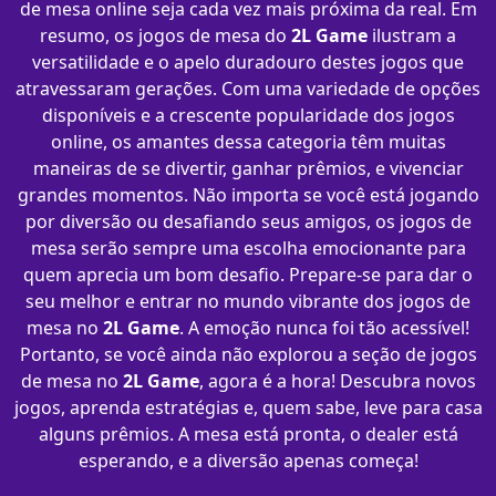
de mesa online seja cada vez mais próxima da real. Em
resumo, os jogos de mesa do
2L Game
ilustram a
versatilidade e o apelo duradouro destes jogos que
atravessaram gerações. Com uma variedade de opções
disponíveis e a crescente popularidade dos jogos
online, os amantes dessa categoria têm muitas
maneiras de se divertir, ganhar prêmios, e vivenciar
grandes momentos. Não importa se você está jogando
por diversão ou desafiando seus amigos, os jogos de
mesa serão sempre uma escolha emocionante para
quem aprecia um bom desafio. Prepare-se para dar o
seu melhor e entrar no mundo vibrante dos jogos de
mesa no
2L Game
. A emoção nunca foi tão acessível!
Portanto, se você ainda não explorou a seção de jogos
de mesa no
2L Game
, agora é a hora! Descubra novos
jogos, aprenda estratégias e, quem sabe, leve para casa
alguns prêmios. A mesa está pronta, o dealer está
esperando, e a diversão apenas começa!