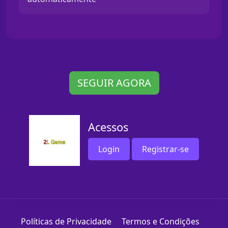
SEGUIR AGORA
Acessos
Login
Registrar-se
Políticas de Privacidade
Termos e Condições