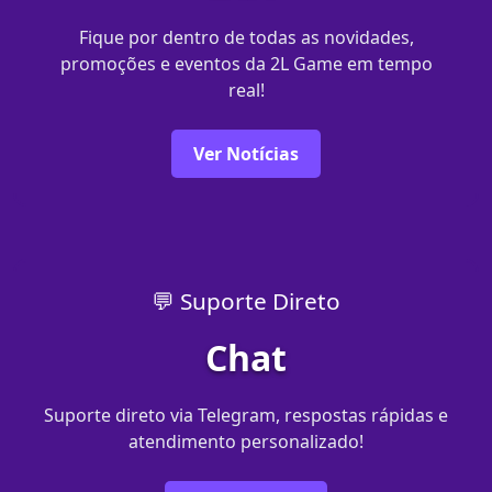
Fique por dentro de todas as novidades,
promoções e eventos da 2L Game em tempo
real!
Ver Notícias
💬 Suporte Direto
Chat
Suporte direto via Telegram, respostas rápidas e
atendimento personalizado!