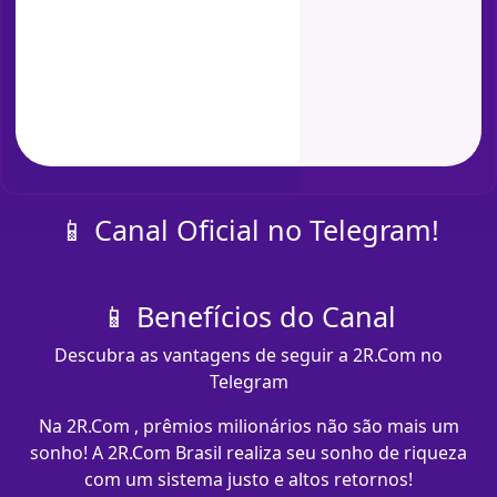
📱 Canal Oficial no Telegram!
📱 Benefícios do Canal
Descubra as vantagens de seguir a 2R.Com no
Telegram
Na 2R.Com , prêmios milionários não são mais um
sonho! A 2R.Com Brasil realiza seu sonho de riqueza
com um sistema justo e altos retornos!