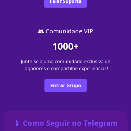
Falar Suporte
👥 Comunidade VIP
1000+
Junte-se a uma comunidade exclusiva de
jogadores e compartilhe experiências!
Entrar Grupo
📱 Como Seguir no Telegram