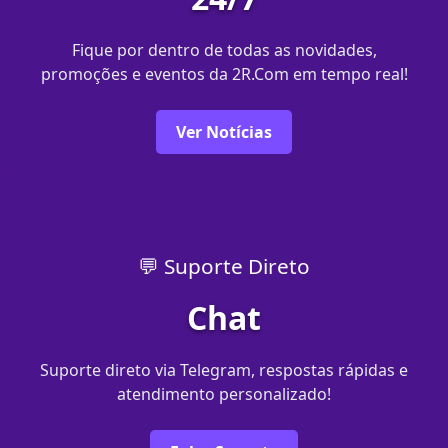
Fique por dentro de todas as novidades,
promoções e eventos da 2R.Com em tempo real!
Ver Notícias
💬 Suporte Direto
Chat
Suporte direto via Telegram, respostas rápidas e
atendimento personalizado!