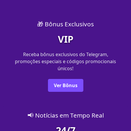
🎁 Bônus Exclusivos
VIP
Receba bônus exclusivos do Telegram,
promoções especiais e códigos promocionais
únicos!
Ver Bônus
📢 Notícias em Tempo Real
24/7