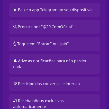
📱 Baixe o app Telegram no seu dispositivo
🔍 Procure por "@2R.ComOficial"
👆 Toque em "Entrar" ou "Join"
🔔 Ative as notificações para não perder
nada
💬 Participe das conversas e interaja
🎁 Receba bônus exclusivos
automaticamente