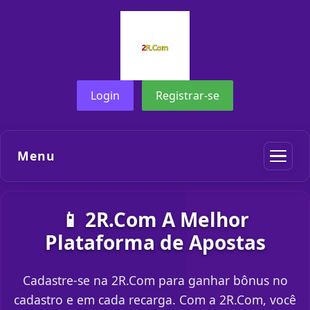
Login
Registrar-se
Menu
📱 2R.Com A Melhor
Plataforma de Apostas
Cadastre-se na 2R.Com para ganhar bônus no
cadastro e em cada recarga. Com a 2R.Com, você