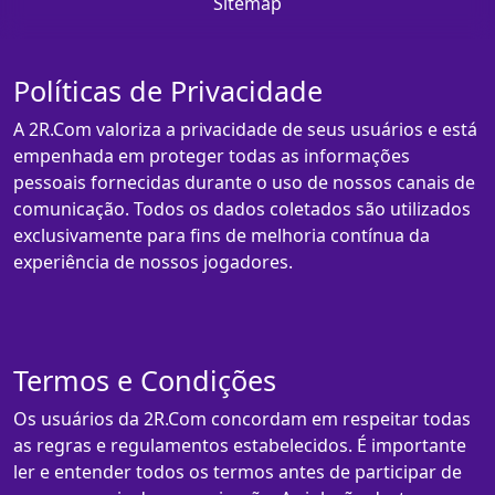
Sitemap
Políticas de Privacidade
A 2R.Com valoriza a privacidade de seus usuários e está
empenhada em proteger todas as informações
pessoais fornecidas durante o uso de nossos canais de
comunicação. Todos os dados coletados são utilizados
exclusivamente para fins de melhoria contínua da
experiência de nossos jogadores.
Termos e Condições
Os usuários da 2R.Com concordam em respeitar todas
as regras e regulamentos estabelecidos. É importante
ler e entender todos os termos antes de participar de