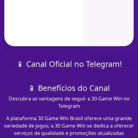
📱 Canal Oficial no Telegram!
📱 Benefícios do Canal
Descubra as vantagens de seguir a 30 Game Win no
Telegram
A plataforma 30 Game Win Brasil oferece uma grande
variedade de jogos; a 30 Game Win se dedica a oferecer
serviços de qualidade e promoções atualizadas