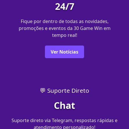
24/7
Fique por dentro de todas as novidades,
promoções e eventos da 30 Game Win em
tempo real!
Ver Notícias
💬 Suporte Direto
Chat
Suporte direto via Telegram, respostas rápidas e
atendimento personalizado!