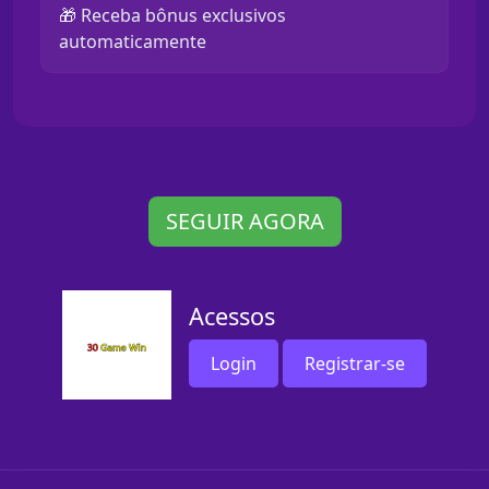
🎁 Receba bônus exclusivos
automaticamente
SEGUIR AGORA
Acessos
Login
Registrar-se