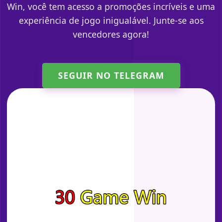
Win, você tem acesso a promoções incríveis e uma
experiência de jogo inigualável. Junte-se aos
vencedores agora!
SEGUIR NO TELEGRAM