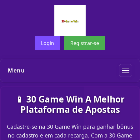
Login
Registrar-se
Menu
📱 30 Game Win A Melhor
Plataforma de Apostas
Cadastre-se na 30 Game Win para ganhar bônus
no cadastro e em cada recarga. Com a 30 Game