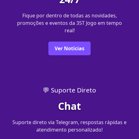
Fique por dentro de todas as novidades,
promoções e eventos da 35T Jogo em tempo
real!
Ver Notícias
💬 Suporte Direto
Chat
Suporte direto via Telegram, respostas rápidas e
atendimento personalizado!