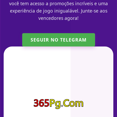
você tem acesso a promoções incríveis e uma
experiência de jogo inigualável. Junte-se aos
vencedores agora!
SEGUIR NO TELEGRAM