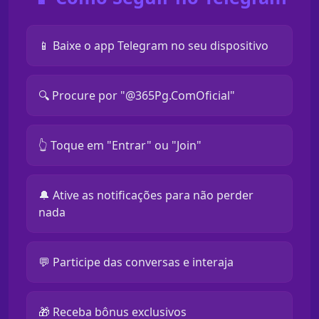
📱 Baixe o app Telegram no seu dispositivo
🔍 Procure por "@365Pg.ComOficial"
👆 Toque em "Entrar" ou "Join"
🔔 Ative as notificações para não perder
nada
💬 Participe das conversas e interaja
🎁 Receba bônus exclusivos