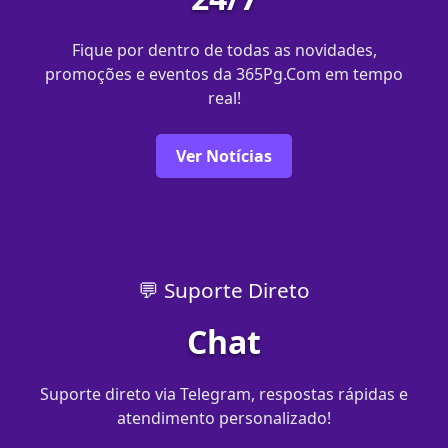
Fique por dentro de todas as novidades,
promoções e eventos da 365Pg.Com em tempo
real!
Ver Notícias
💬 Suporte Direto
Chat
Suporte direto via Telegram, respostas rápidas e
atendimento personalizado!