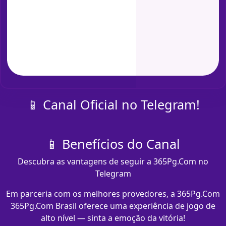
📱 Canal Oficial no Telegram!
📱 Benefícios do Canal
Descubra as vantagens de seguir a 365Pg.Com no
Telegram
Em parceria com os melhores provedores, a 365Pg.Com
365Pg.Com Brasil oferece uma experiência de jogo de
alto nível — sinta a emoção da vitória!