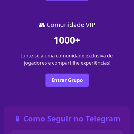
👥 Comunidade VIP
1000+
Junte-se a uma comunidade exclusiva de
jogadores e compartilhe experiências!
Entrar Grupo
📱 Como Seguir no Telegram