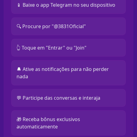
📱 Baixe o app Telegram no seu dispositivo
🔍 Procure por "@3831Oficial"
👆 Toque em "Entrar" ou "Join"
🔔 Ative as notificações para não perder
nada
💬 Participe das conversas e interaja
🎁 Receba bônus exclusivos
automaticamente