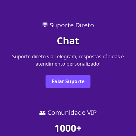
💬 Suporte Direto
Chat
Suporte direto via Telegram, respostas rápidas e
atendimento personalizado!
Falar Suporte
👥 Comunidade VIP
1000+