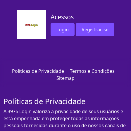
Acessos
Login
Registrar-se
Políticas de Privacidade
Termos e Condições
Sitemap
Políticas de Privacidade
A 3976 Login valoriza a privacidade de seus usuários e
está empenhada em proteger todas as informações
pessoais fornecidas durante o uso de nossos canais de