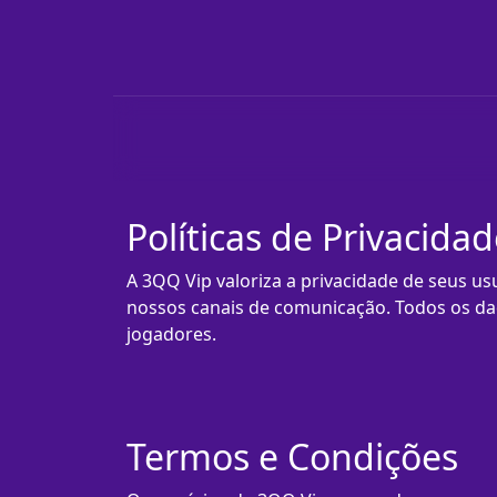
Políticas de Privacida
A 3QQ Vip valoriza a privacidade de seus u
nossos canais de comunicação. Todos os dad
jogadores.
Termos e Condições