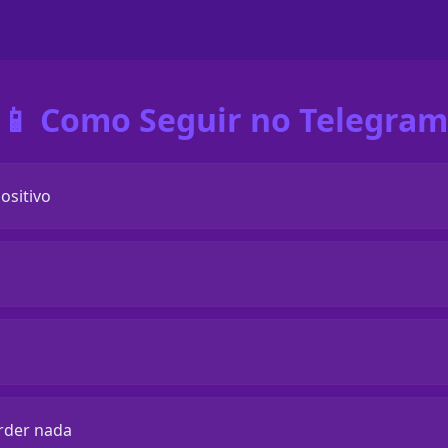
📱 Como Seguir no Telegram
ositivo
erder nada