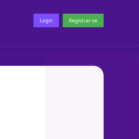
Login
Registrar-se