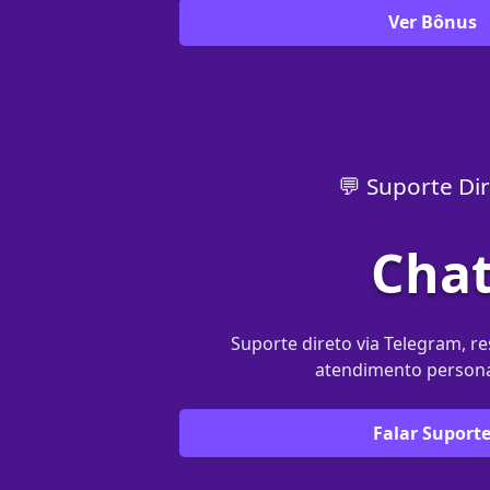
Ver Bônus
💬 Suporte Di
Cha
Suporte direto via Telegram, r
atendimento persona
Falar Suport