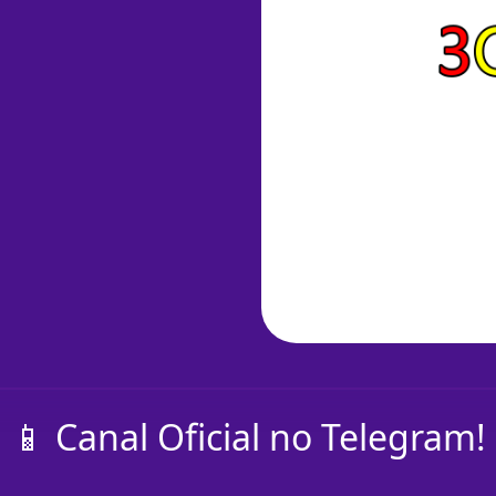
📱 Canal Oficial no Telegram!