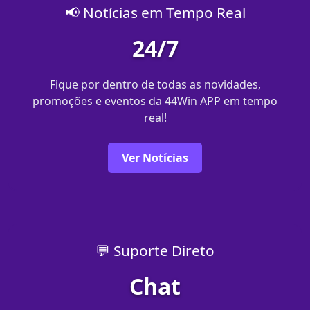
📢 Notícias em Tempo Real
24/7
Fique por dentro de todas as novidades,
promoções e eventos da 44Win APP em tempo
real!
Ver Notícias
💬 Suporte Direto
Chat