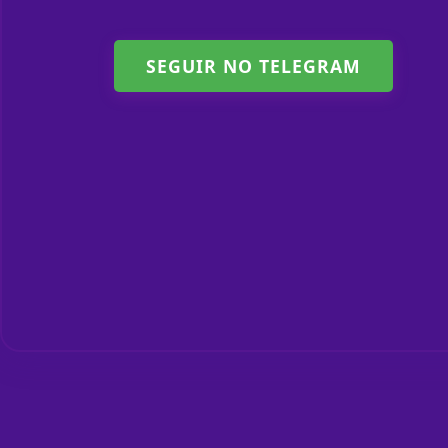
SEGUIR NO TELEGRAM