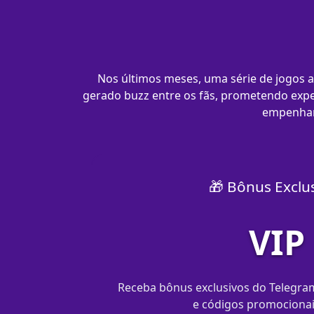
Nos últimos meses, uma série de jogos a
gerado buzz entre os fãs, prometendo exper
empenhan
🎁 Bônus Exclu
VIP
Receba bônus exclusivos do Telegra
e códigos promocionai