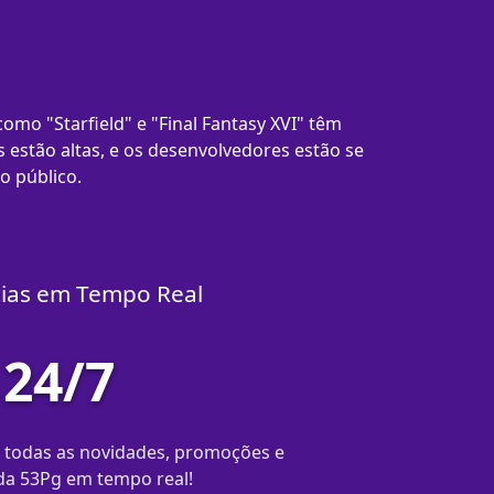
mo "Starfield" e "Final Fantasy XVI" têm
 estão altas, e os desenvolvedores estão se
 público.
cias em Tempo Real
24/7
e todas as novidades, promoções e
da 53Pg em tempo real!