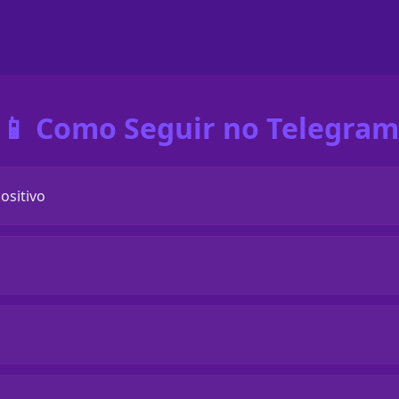
📱 Como Seguir no Telegram
ositivo