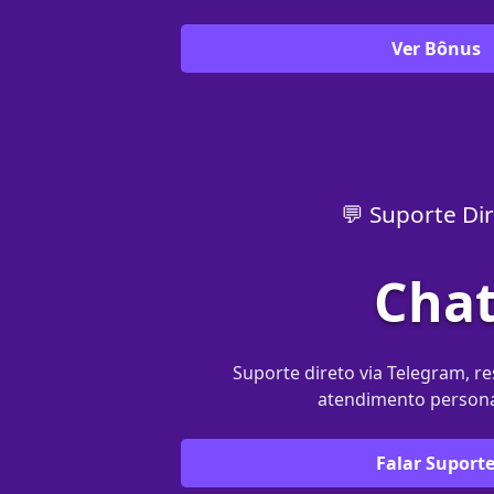
Ver Bônus
💬 Suporte Di
Cha
Suporte direto via Telegram, r
atendimento persona
Falar Suport