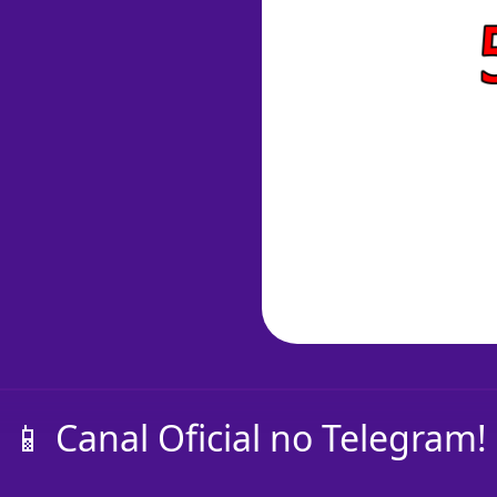
📱 Canal Oficial no Telegram!