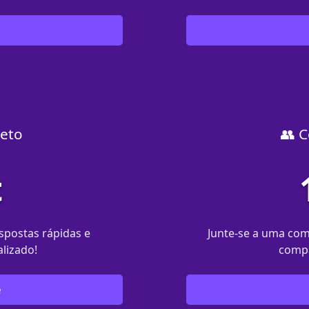
reto
👥 
t
espostas rápidas e
Junte-se a uma com
lizado!
compa
e