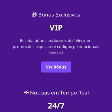
🎁 Bônus Exclusivos
VIP
Receba bônus exclusivos do Telegram,
promoções especiais e códigos promocionais
únicos!
Ver Bônus
📢 Notícias em Tempo Real
24/7