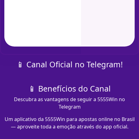
📱 Canal Oficial no Telegram!
📱 Benefícios do Canal
Descubra as vantagens de seguir a 5555Win no
Telegram
Um aplicativo da 5555Win para apostas online no Brasil
— aproveite toda a emoção através do app oficial.