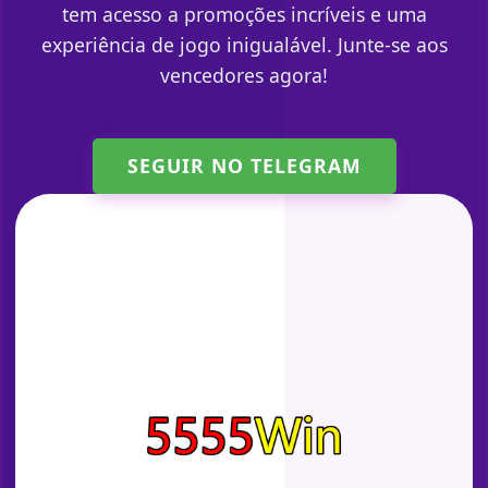
tem acesso a promoções incríveis e uma
experiência de jogo inigualável. Junte-se aos
vencedores agora!
SEGUIR NO TELEGRAM