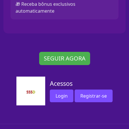
🎁 Receba bônus exclusivos
automaticamente
SEGUIR AGORA
Acessos
Login
Registrar-se