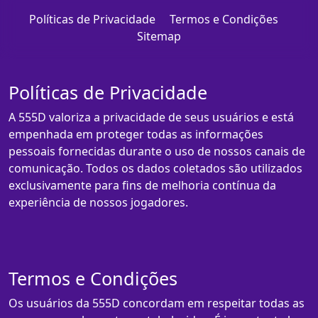
Políticas de Privacidade
Termos e Condições
Sitemap
Políticas de Privacidade
A 555D valoriza a privacidade de seus usuários e está
empenhada em proteger todas as informações
pessoais fornecidas durante o uso de nossos canais de
comunicação. Todos os dados coletados são utilizados
exclusivamente para fins de melhoria contínua da
experiência de nossos jogadores.
Termos e Condições
Os usuários da 555D concordam em respeitar todas as