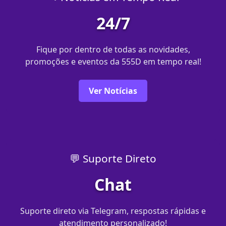
24/7
Fique por dentro de todas as novidades,
promoções e eventos da 555D em tempo real!
Ver Notícias
💬 Suporte Direto
Chat
Suporte direto via Telegram, respostas rápidas e
atendimento personalizado!