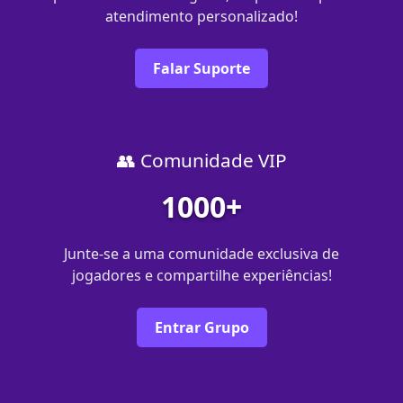
atendimento personalizado!
Falar Suporte
👥 Comunidade VIP
1000+
Junte-se a uma comunidade exclusiva de
jogadores e compartilhe experiências!
Entrar Grupo