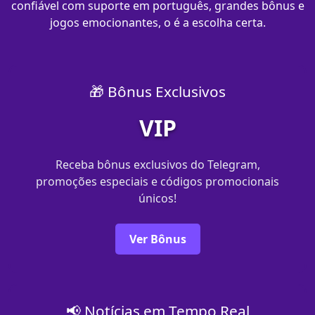
confiável com suporte em português, grandes bônus e
jogos emocionantes, o é a escolha certa.
🎁 Bônus Exclusivos
VIP
Receba bônus exclusivos do Telegram,
promoções especiais e códigos promocionais
únicos!
Ver Bônus
📢 Notícias em Tempo Real