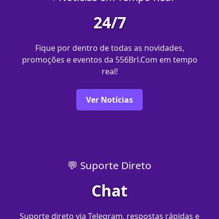
24/7
Fique por dentro de todas as novidades,
promoções e eventos da 556Brl.Com em tempo
real!
Ver Notícias
💬 Suporte Direto
Chat
Suporte direto via Telegram, respostas rápidas e