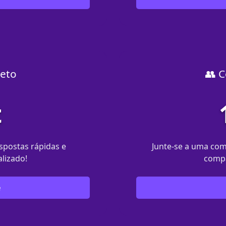
reto
👥 
t
espostas rápidas e
Junte-se a uma com
lizado!
compa
e