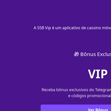
A 55B Vip é um aplicativo de cassino móv
🎁 Bônus Exclu
VIP
Receba bônus exclusivos do Telegra
e códigos promocionai
Ver Bônus