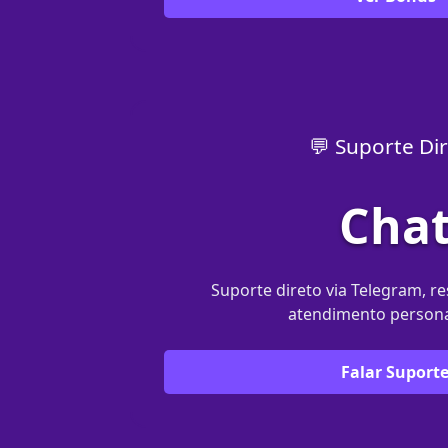
💬 Suporte Di
Cha
Suporte direto via Telegram, r
atendimento persona
Falar Suport