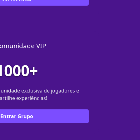
Comunidade VIP
1000+
unidade exclusiva de jogadores e
rtilhe experiências!
Entrar Grupo