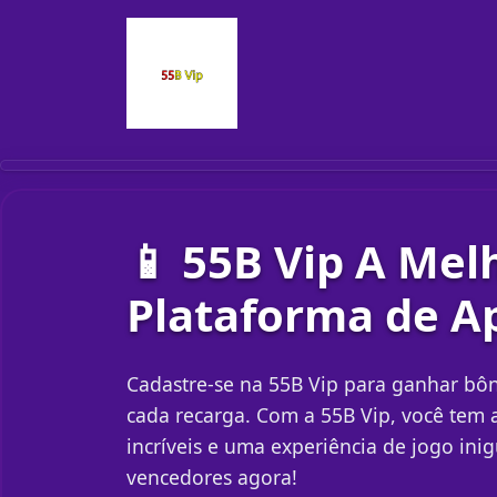
📱 55B Vip A Mel
Plataforma de A
Cadastre-se na 55B Vip para ganhar bô
cada recarga. Com a 55B Vip, você tem
incríveis e uma experiência de jogo inig
vencedores agora!