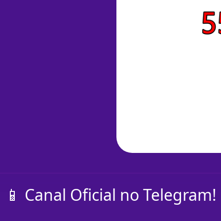
📱 Canal Oficial no Telegram!