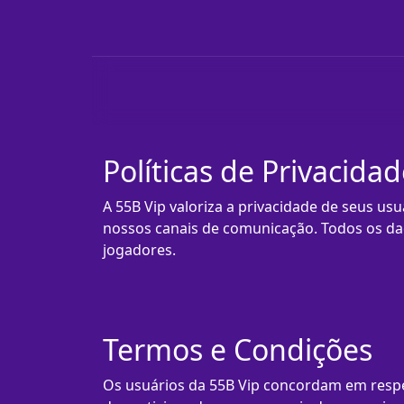
Políticas de Privacida
A 55B Vip valoriza a privacidade de seus u
nossos canais de comunicação. Todos os dad
jogadores.
Termos e Condições
Os usuários da 55B Vip concordam em respei