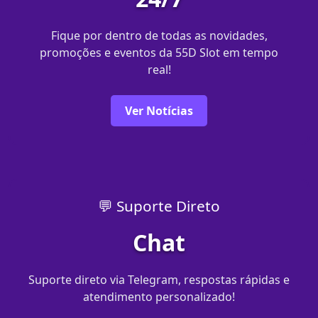
Fique por dentro de todas as novidades,
promoções e eventos da 55D Slot em tempo
real!
Ver Notícias
💬 Suporte Direto
Chat
Suporte direto via Telegram, respostas rápidas e
atendimento personalizado!