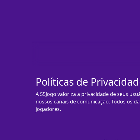
Políticas de Privacida
A 55Jogo valoriza a privacidade de seus us
nossos canais de comunicação. Todos os dad
jogadores.