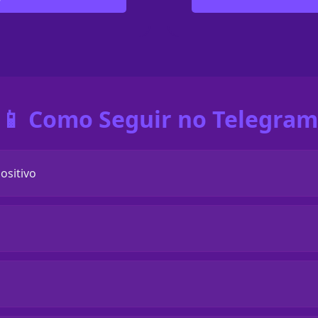
📱 Como Seguir no Telegram
ositivo