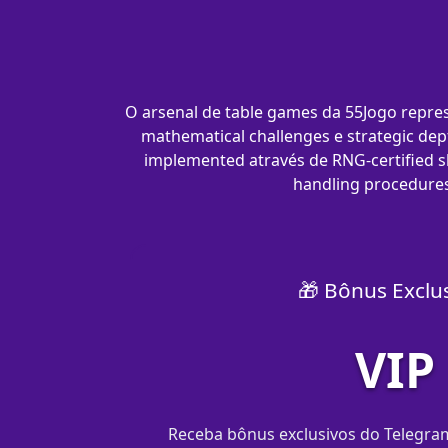
O arsenal de table games da 55Jogo repres
mathematical challenges e strategic de
implemented através de RNG-certified s
handling procedures
🎁 Bônus Exclu
VIP
Receba bônus exclusivos do Telegra