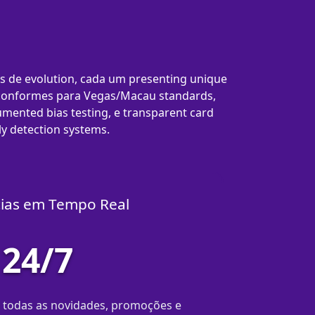
es de evolution, cada um presenting unique
s conformes para Vegas/Macau standards,
mented bias testing, e transparent card
y detection systems.
cias em Tempo Real
24/7
e todas as novidades, promoções e