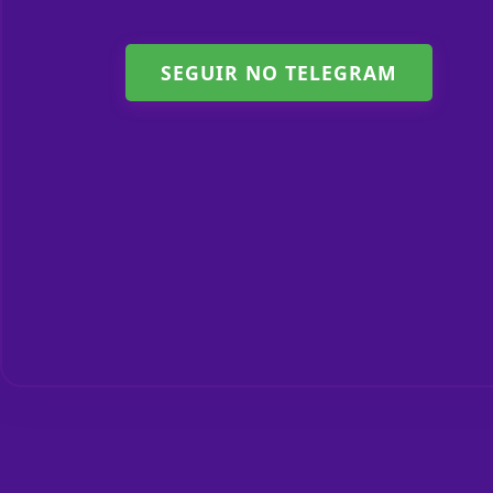
SEGUIR NO TELEGRAM