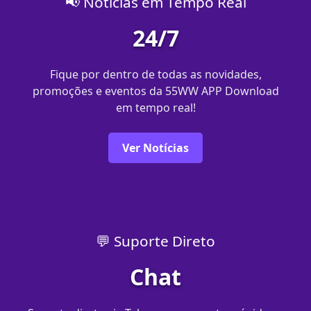
📢 Notícias em Tempo Real
24/7
Fique por dentro de todas as novidades,
promoções e eventos da 55WW APP Download
em tempo real!
Ver Notícias
💬 Suporte Direto
Chat