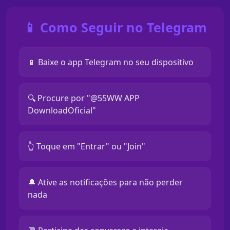
📱 Como Seguir no Telegram
📱 Baixe o app Telegram no seu dispositivo
🔍 Procure por "@55WW APP
DownloadOficial"
👆 Toque em "Entrar" ou "Join"
🔔 Ative as notificações para não perder
nada