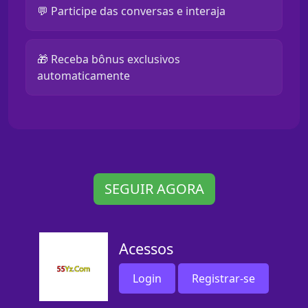
💬 Participe das conversas e interaja
🎁 Receba bônus exclusivos
automaticamente
SEGUIR AGORA
Acessos
Login
Registrar-se