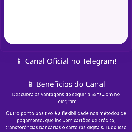
📱 Canal Oficial no Telegram!
📱 Benefícios do Canal
Descubra as vantagens de seguir a 55Yz.Com no
Telegram
Outro ponto positivo é a flexibilidade nos métodos de
pagamento, que incluem cartões de crédito,
transferências bancárias e carteiras digitais. Tudo isso