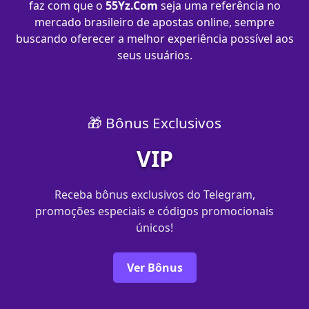
faz com que o
55Yz.Com
seja uma referência no
mercado brasileiro de apostas online, sempre
buscando oferecer a melhor experiência possível aos
seus usuários.
🎁 Bônus Exclusivos
VIP
Receba bônus exclusivos do Telegram,
promoções especiais e códigos promocionais
únicos!
Ver Bônus