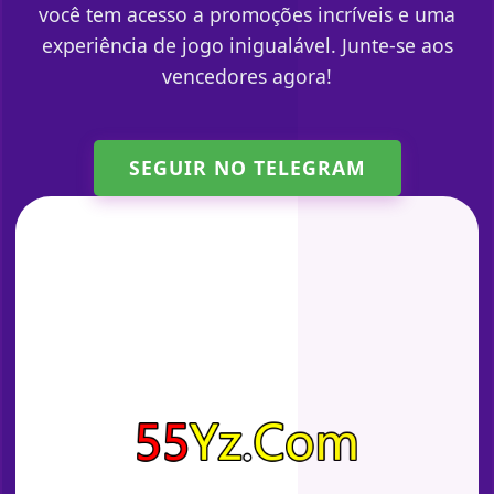
você tem acesso a promoções incríveis e uma
experiência de jogo inigualável. Junte-se aos
vencedores agora!
SEGUIR NO TELEGRAM