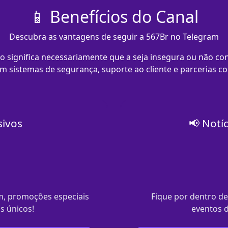
📱 Benefícios do Canal
Descubra as vantagens de seguir a 567Br no Telegram
ão significa necessariamente que a seja insegura ou não c
om sistemas de segurança, suporte ao cliente e parcerias
sivos
📢 Notí
m, promoções especiais
Fique por dentro d
s únicos!
eventos 