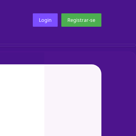
Login
Registrar-se