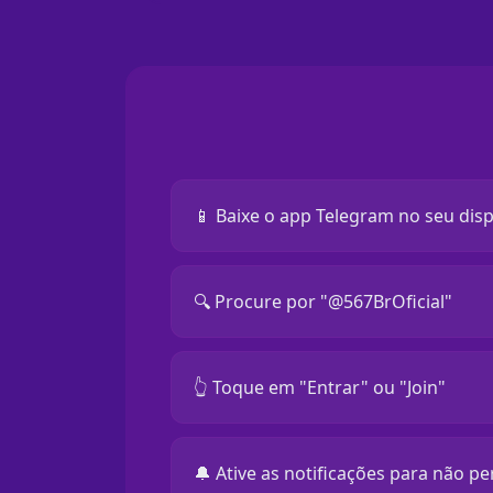
📱 Baixe o app Telegram no seu disp
🔍 Procure por "@567BrOficial"
👆 Toque em "Entrar" ou "Join"
🔔 Ative as notificações para não p