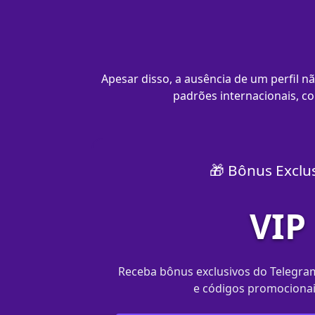
Apesar disso, a ausência de um perfil n
padrões internacionais, c
🎁 Bônus Exclu
VIP
Receba bônus exclusivos do Telegra
e códigos promocionai