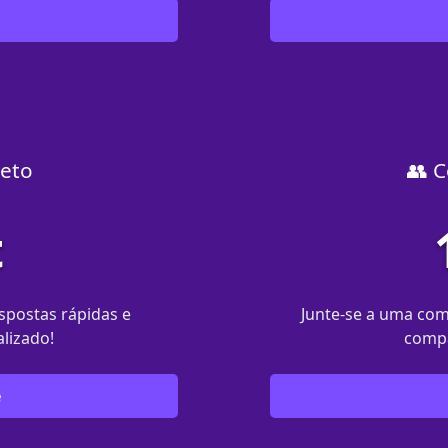
reto
👥 
t
espostas rápidas e
Junte-se a uma com
lizado!
compa
e