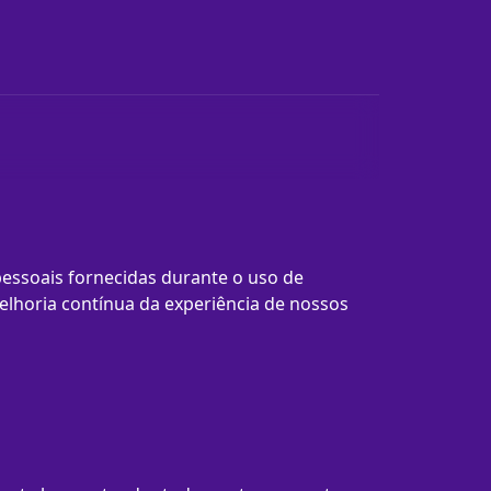
pessoais fornecidas durante o uso de
elhoria contínua da experiência de nossos