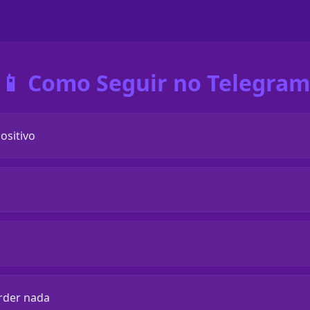
📱 Como Seguir no Telegram
ositivo
erder nada