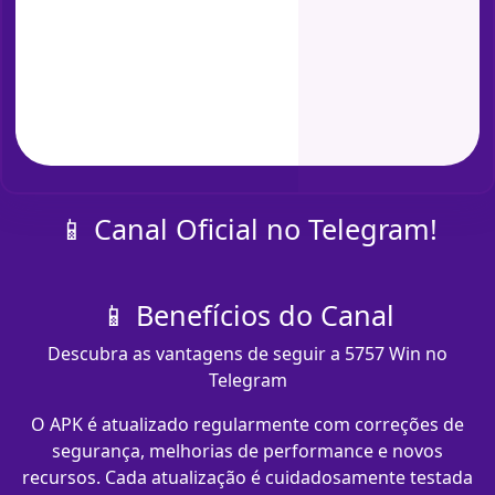
📱 Canal Oficial no Telegram!
📱 Benefícios do Canal
Descubra as vantagens de seguir a 5757 Win no
Telegram
O APK é atualizado regularmente com correções de
segurança, melhorias de performance e novos
recursos. Cada atualização é cuidadosamente testada