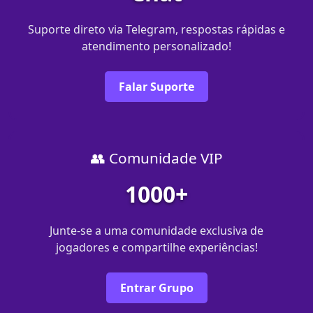
Suporte direto via Telegram, respostas rápidas e
atendimento personalizado!
Falar Suporte
👥 Comunidade VIP
1000+
Junte-se a uma comunidade exclusiva de
jogadores e compartilhe experiências!
Entrar Grupo