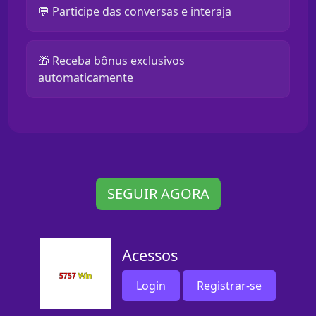
💬 Participe das conversas e interaja
🎁 Receba bônus exclusivos
automaticamente
SEGUIR AGORA
Acessos
Login
Registrar-se