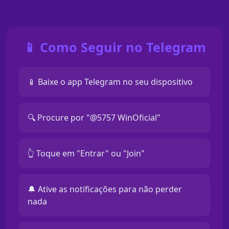
📱 Como Seguir no Telegram
📱 Baixe o app Telegram no seu dispositivo
🔍 Procure por "@5757 WinOficial"
👆 Toque em "Entrar" ou "Join"
🔔 Ative as notificações para não perder
nada