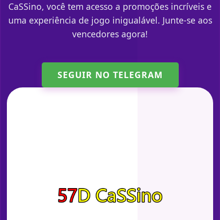
CaSSino, você tem acesso a promoções incríveis e
uma experiência de jogo inigualável. Junte-se aos
vencedores agora!
SEGUIR NO TELEGRAM