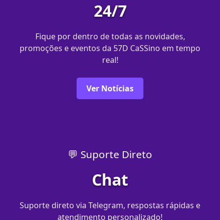
24/7
Fique por dentro de todas as novidades,
promoções e eventos da 57D CaSSino em tempo
real!
Ver Notícias
💬 Suporte Direto
Chat
Suporte direto via Telegram, respostas rápidas e
atendimento personalizado!