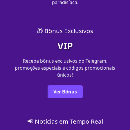
paradisíaca.
🎁 Bônus Exclusivos
VIP
Receba bônus exclusivos do Telegram,
promoções especiais e códigos promocionais
únicos!
Ver Bônus
📢 Notícias em Tempo Real