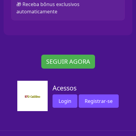
🎁 Receba bônus exclusivos
automaticamente
SEGUIR AGORA
Acessos
Login
Registrar-se