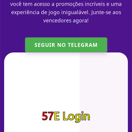
você tem acesso a promoções incríveis e uma
experiência de jogo inigualável. Junte-se aos
vencedores agora!
SEGUIR NO TELEGRAM