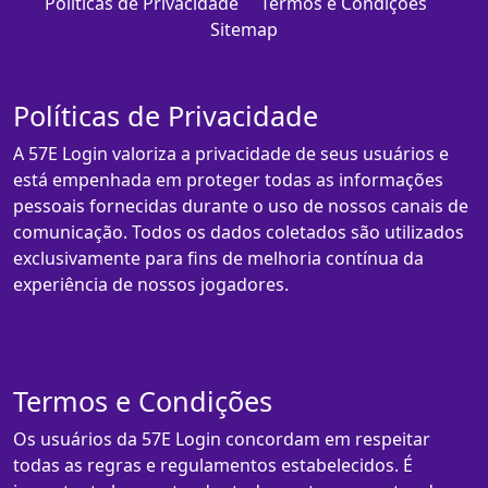
Políticas de Privacidade
Termos e Condições
Sitemap
Políticas de Privacidade
A 57E Login valoriza a privacidade de seus usuários e
está empenhada em proteger todas as informações
pessoais fornecidas durante o uso de nossos canais de
comunicação. Todos os dados coletados são utilizados
exclusivamente para fins de melhoria contínua da
experiência de nossos jogadores.
Termos e Condições
Os usuários da 57E Login concordam em respeitar
todas as regras e regulamentos estabelecidos. É