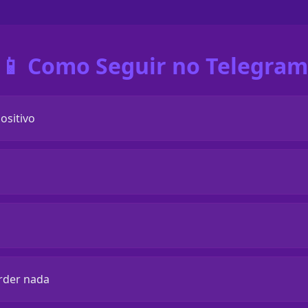
📱 Como Seguir no Telegram
ositivo
erder nada