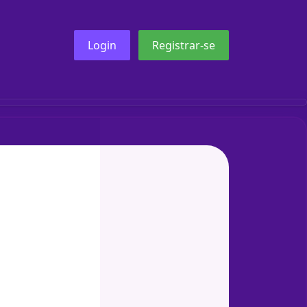
Login
Registrar-se