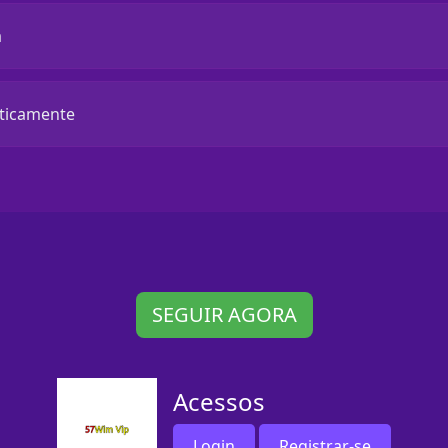
a
aticamente
SEGUIR AGORA
Acessos
Login
Registrar-se