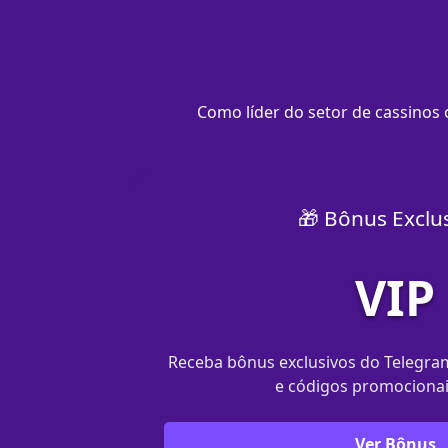
Como líder do setor de cassinos 
🎁 Bônus Exclu
VIP
Receba bônus exclusivos do Telegra
e códigos promocionai
Ver Bônus