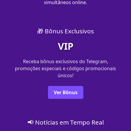
simultâneos online.
🎁 Bônus Exclusivos
VIP
Receba bônus exclusivos do Telegram,
promoções especiais e códigos promocionais
únicos!
Ver Bônus
📢 Notícias em Tempo Real