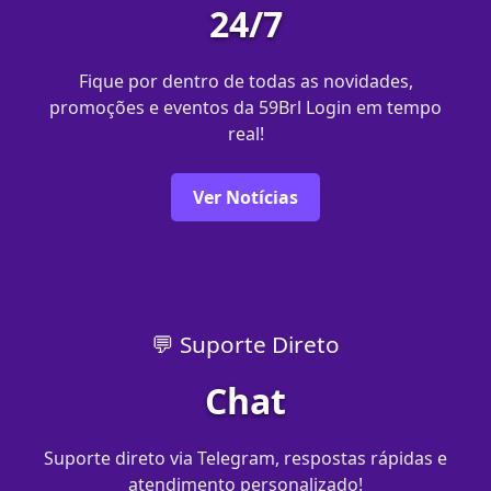
24/7
Fique por dentro de todas as novidades,
promoções e eventos da 59Brl Login em tempo
real!
Ver Notícias
💬 Suporte Direto
Chat
Suporte direto via Telegram, respostas rápidas e
atendimento personalizado!