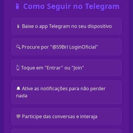
📱 Como Seguir no Telegram
📱 Baixe o app Telegram no seu dispositivo
🔍 Procure por "@59Brl LoginOficial"
👆 Toque em "Entrar" ou "Join"
🔔 Ative as notificações para não perder
nada
💬 Participe das conversas e interaja