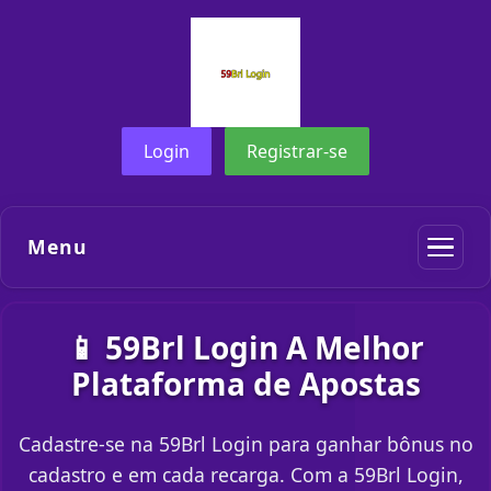
Login
Registrar-se
Menu
📱 59Brl Login A Melhor
Plataforma de Apostas
Cadastre-se na 59Brl Login para ganhar bônus no
cadastro e em cada recarga. Com a 59Brl Login,