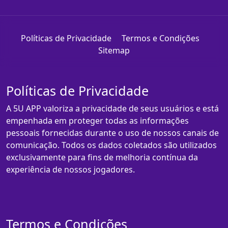
Políticas de Privacidade
Termos e Condições
Sitemap
Políticas de Privacidade
A 5U APP valoriza a privacidade de seus usuários e está
empenhada em proteger todas as informações
pessoais fornecidas durante o uso de nossos canais de
comunicação. Todos os dados coletados são utilizados
exclusivamente para fins de melhoria contínua da
experiência de nossos jogadores.
Termos e Condições