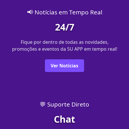
📢 Notícias em Tempo Real
24/7
Fique por dentro de todas as novidades,
promoções e eventos da 5U APP em tempo real!
Ver Notícias
💬 Suporte Direto
Chat