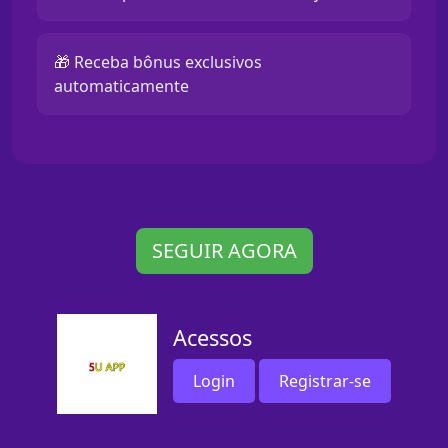
🎁 Receba bônus exclusivos
automaticamente
SEGUIR AGORA
Acessos
Login
Registrar-se