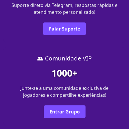
Suporte direto via Telegram, respostas rápidas e
atendimento personalizado!
Falar Suporte
👥 Comunidade VIP
1000+
Junte-se a uma comunidade exclusiva de
jogadores e compartilhe experiências!
Entrar Grupo