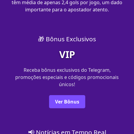
têm média de apenas 2,4 gols por jogo, um dado
importante para o apostador atento.
🎁 Bônus Exclusivos
VIP
Receba bônus exclusivos do Telegram,
promoções especiais e códigos promocionais
únicos!
Ver Bônus
📢 Notícias em Tempo Real