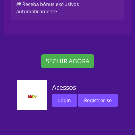
🎁 Receba bônus exclusivos
automaticamente
SEGUIR AGORA
Acessos
Login
Registrar-se