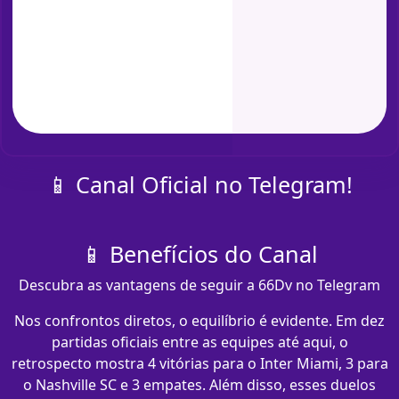
📱 Canal Oficial no Telegram!
📱 Benefícios do Canal
Descubra as vantagens de seguir a 66Dv no Telegram
Nos confrontos diretos, o equilíbrio é evidente. Em dez
partidas oficiais entre as equipes até aqui, o
retrospecto mostra 4 vitórias para o Inter Miami, 3 para
o Nashville SC e 3 empates. Além disso, esses duelos