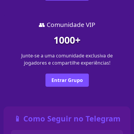
👥 Comunidade VIP
1000+
Junte-se a uma comunidade exclusiva de
jogadores e compartilhe experiências!
Entrar Grupo
📱 Como Seguir no Telegram