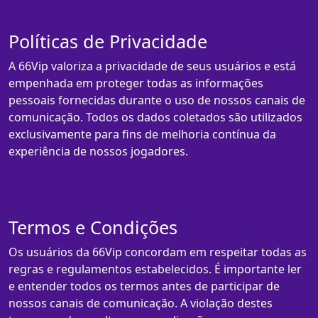
Políticas de Privacidade
A 66Vip valoriza a privacidade de seus usuários e está
empenhada em proteger todas as informações
pessoais fornecidas durante o uso de nossos canais de
comunicação. Todos os dados coletados são utilizados
exclusivamente para fins de melhoria contínua da
experiência de nossos jogadores.
Termos e Condições
Os usuários da 66Vip concordam em respeitar todas as
regras e regulamentos estabelecidos. É importante ler
e entender todos os termos antes de participar de
nossos canais de comunicação. A violação destes