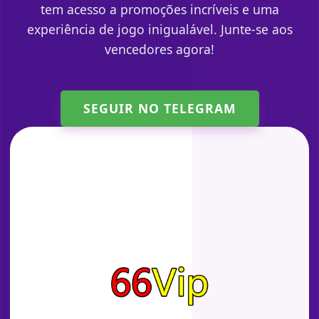
tem acesso a promoções incríveis e uma
experiência de jogo inigualável. Junte-se aos
vencedores agora!
SEGUIR NO TELEGRAM