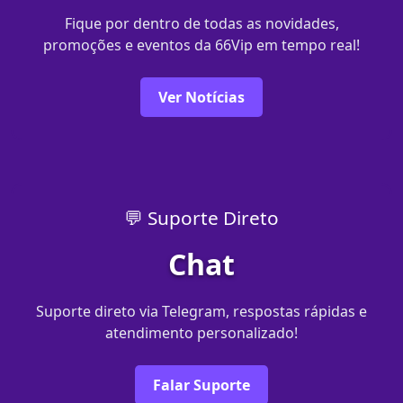
Fique por dentro de todas as novidades,
promoções e eventos da 66Vip em tempo real!
Ver Notícias
💬 Suporte Direto
Chat
Suporte direto via Telegram, respostas rápidas e
atendimento personalizado!
Falar Suporte