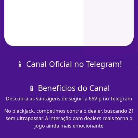
📱 Canal Oficial no Telegram!
📱 Benefícios do Canal
Descubra as vantagens de seguir a 66Vip no Telegram
No blackjack, competimos contra o dealer, buscando 21
sem ultrapassar. A interação com dealers reais torna o
jogo ainda mais emocionante