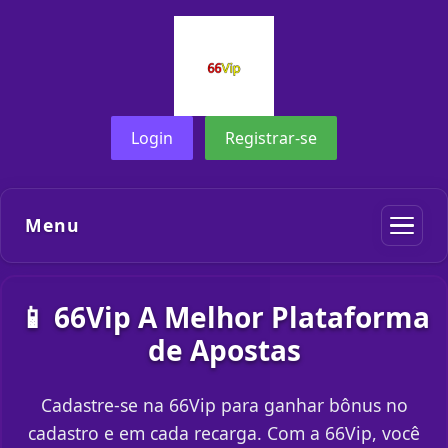
Login
Registrar-se
Menu
📱 66Vip A Melhor Plataforma
de Apostas
Cadastre-se na 66Vip para ganhar bônus no
cadastro e em cada recarga. Com a 66Vip, você