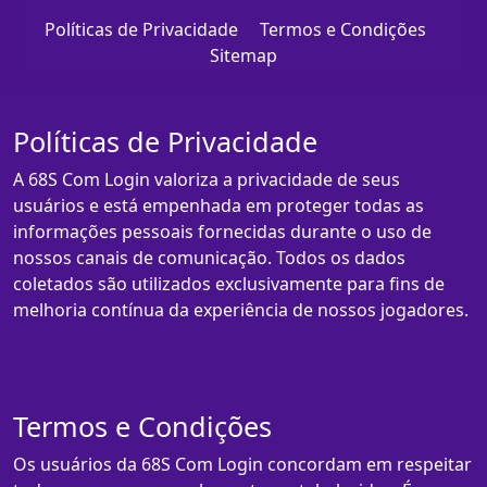
Políticas de Privacidade
Termos e Condições
Sitemap
Políticas de Privacidade
A 68S Com Login valoriza a privacidade de seus
usuários e está empenhada em proteger todas as
informações pessoais fornecidas durante o uso de
nossos canais de comunicação. Todos os dados
coletados são utilizados exclusivamente para fins de
melhoria contínua da experiência de nossos jogadores.
Termos e Condições
Os usuários da 68S Com Login concordam em respeitar