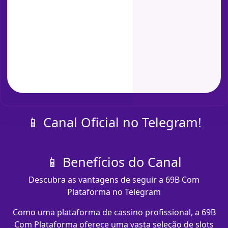
📱 Canal Oficial no Telegram!
📱 Benefícios do Canal
Descubra as vantagens de seguir a 69B Com
Plataforma no Telegram
Como uma plataforma de cassino profissional, a 69B
Com Plataforma oferece uma vasta seleção de slots