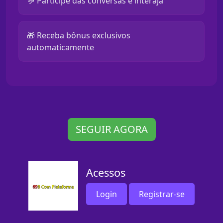
💬 Participe das conversas e interaja
🎁 Receba bônus exclusivos
automaticamente
SEGUIR AGORA
Acessos
Login
Registrar-se