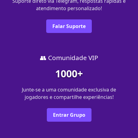
Suporte direto via Telegram, respostas rápidas e
atendimento personalizado!
Falar Suporte
👥 Comunidade VIP
1000+
Junte-se a uma comunidade exclusiva de
jogadores e compartilhe experiências!
Entrar Grupo