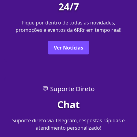
24/7
Fique por dentro de todas as novidades,
promoções e eventos da 6RRr em tempo real!
Ver Notícias
💬 Suporte Direto
Chat
Suporte direto via Telegram, respostas rápidas e
atendimento personalizado!