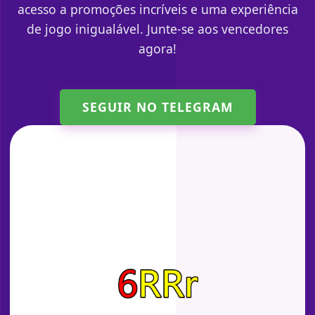
acesso a promoções incríveis e uma experiência
de jogo inigualável. Junte-se aos vencedores
agora!
SEGUIR NO TELEGRAM