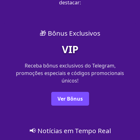
destacar:
🎁 Bônus Exclusivos
VIP
Receba bônus exclusivos do Telegram,
promoções especiais e códigos promocionais
únicos!
Ver Bônus
📢 Notícias em Tempo Real