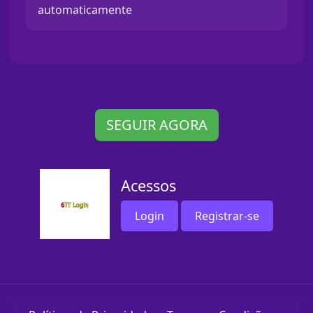
automaticamente
SEGUIR AGORA
Acessos
Login
Registrar-se