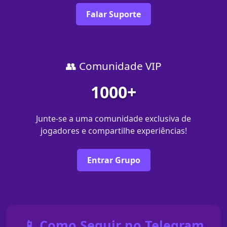
Falar Suporte
👥 Comunidade VIP
1000+
Junte-se a uma comunidade exclusiva de
jogadores e compartilhe experiências!
Entrar Grupo
📱 Como Seguir no Telegram