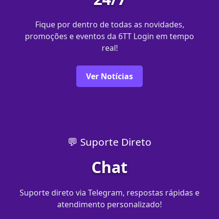
Fique por dentro de todas as novidades,
promoções e eventos da 6TT Login em tempo
real!
Ver Notícias
💬 Suporte Direto
Chat
Suporte direto via Telegram, respostas rápidas e
atendimento personalizado!