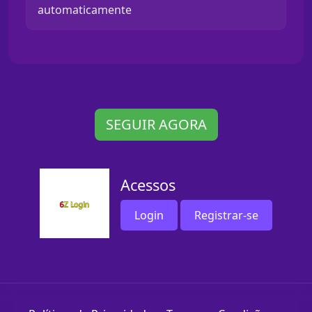
automaticamente
SEGUIR AGORA
Acessos
Login
Registrar-se