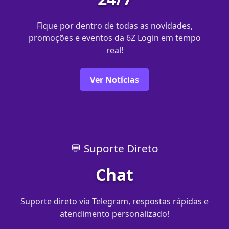
Fique por dentro de todas as novidades,
promoções e eventos da 6Z Login em tempo
real!
Ver Notícias
💬 Suporte Direto
Chat
Suporte direto via Telegram, respostas rápidas e
atendimento personalizado!