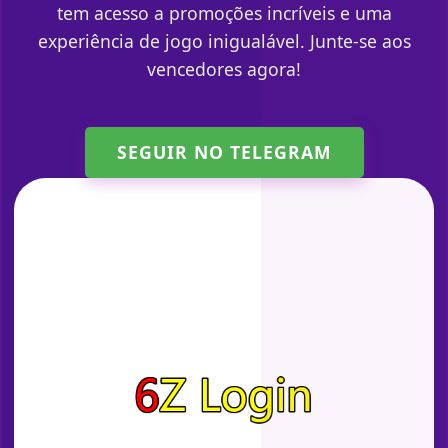
tem acesso a promoções incríveis e uma
experiência de jogo inigualável. Junte-se aos
vencedores agora!
SEGUIR NO TELEGRAM