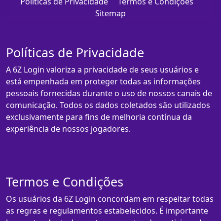
Políticas de Privacidade
Termos e Condições
Sitemap
Políticas de Privacidade
A 6Z Login valoriza a privacidade de seus usuários e
está empenhada em proteger todas as informações
pessoais fornecidas durante o uso de nossos canais de
comunicação. Todos os dados coletados são utilizados
exclusivamente para fins de melhoria contínua da
experiência de nossos jogadores.
Termos e Condições
Os usuários da 6Z Login concordam em respeitar todas
as regras e regulamentos estabelecidos. É importante