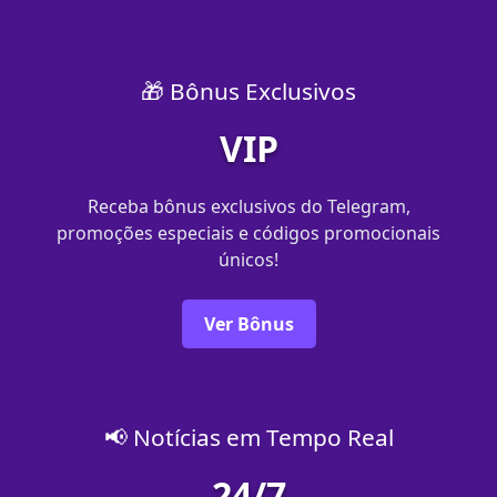
🎁 Bônus Exclusivos
VIP
Receba bônus exclusivos do Telegram,
promoções especiais e códigos promocionais
únicos!
Ver Bônus
📢 Notícias em Tempo Real
24/7