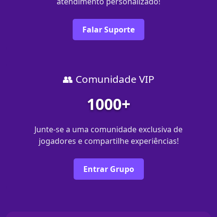
atendimento personalizado!
Falar Suporte
👥 Comunidade VIP
1000+
Junte-se a uma comunidade exclusiva de
jogadores e compartilhe experiências!
Entrar Grupo