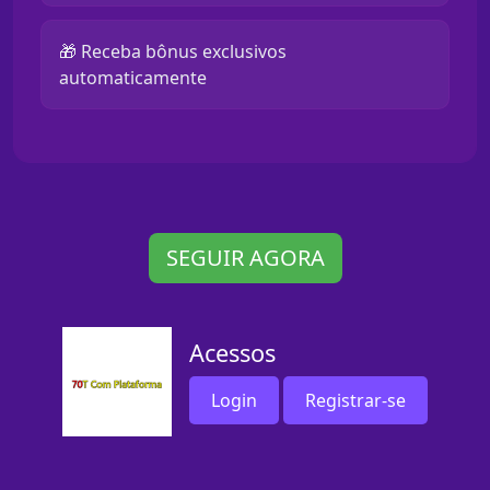
🎁 Receba bônus exclusivos
automaticamente
SEGUIR AGORA
Acessos
Login
Registrar-se