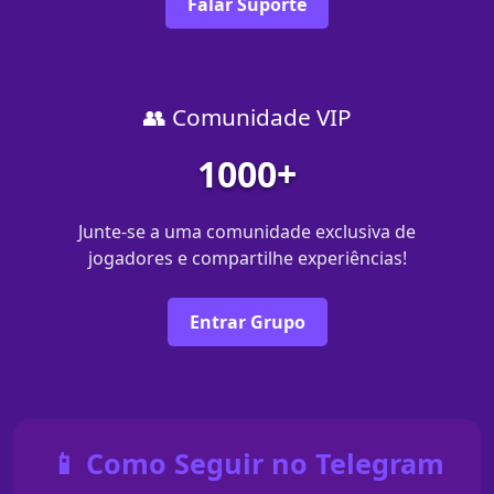
Falar Suporte
👥 Comunidade VIP
1000+
Junte-se a uma comunidade exclusiva de
jogadores e compartilhe experiências!
Entrar Grupo
📱 Como Seguir no Telegram