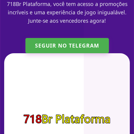
718Br Plataforma, você tem acesso a promoções
incríveis e uma experiência de jogo inigualável.
Junte-se aos vencedores agora!
SEGUIR NO TELEGRAM