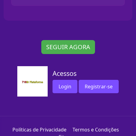
SEGUIR AGORA
Acessos
Login
Registrar-se
Políticas de Privacidade
Termos e Condições